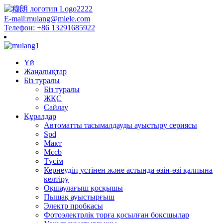
E-mail:mulang@mlele.com
Телефон: +86 13291685922
Үй
Жаңалықтар
Біз туралы
Біз туралы
ЖҚС
Сайлау
Құралдар
Автоматты тасымалдауды ауыстыру сериясы
Spd
Макт
Mccb
Түсім
Кернеудің үстінен және астында өзін-өзі қалпына
келтіру
Оқшаулағыш қосқышы
Пышақ ауыстырғыш
Электр пробкасы
Фотоэлектрлік торға қосылған боксшылар