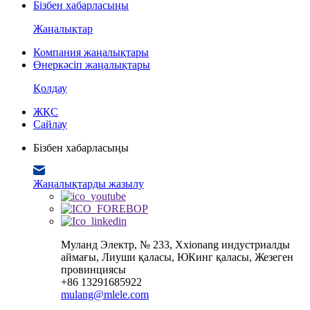
Бізбен хабарласыңы
Жаңалықтар
Компания жаңалықтары
Өнеркәсіп жаңалықтары
Қолдау
ЖҚС
Сайлау
Бізбен хабарласыңы
Жаңалықтарды жазылу
Муланд Электр, № 233, Xxionang индустриалды
аймағы, Лиуши қаласы, ЮКинг қаласы, Жезеген
провинциясы
+86 13291685922
mulang@mlele.com