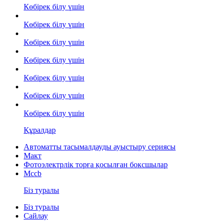
Көбірек білу үшін
Көбірек білу үшін
Көбірек білу үшін
Көбірек білу үшін
Көбірек білу үшін
Көбірек білу үшін
Көбірек білу үшін
Құралдар
Автоматты тасымалдауды ауыстыру сериясы
Макт
Фотоэлектрлік торға қосылған боксшылар
Mccb
Біз туралы
Біз туралы
Сайлау