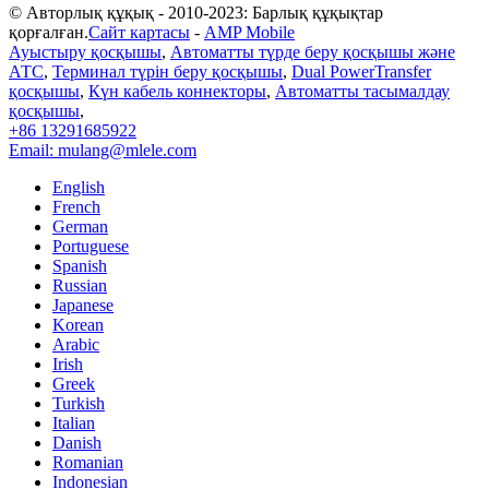
© Авторлық құқық - 2010-2023: Барлық құқықтар
қорғалған.
Сайт картасы
-
AMP Mobile
Ауыстыру қосқышы
,
Автоматты түрде беру қосқышы және
АТС
,
Терминал түрін беру қосқышы
,
Dual PowerTransfer
қосқышы
,
Күн кабель коннекторы
,
Автоматты тасымалдау
қосқышы
,
+86 13291685922
Email: mulang@mlele.com
English
French
German
Portuguese
Spanish
Russian
Japanese
Korean
Arabic
Irish
Greek
Turkish
Italian
Danish
Romanian
Indonesian