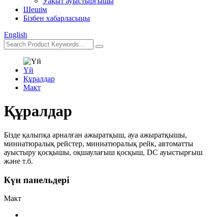
Уақыт ауыстырғышы
Шешім
Бізбен хабарласыңы
English
Үй
Құралдар
Макт
Құралдар
Бізде қалыпқа арналған ажыратқыш, ауа ажыратқышы,
миниатюралық рейстер, миниатюралық рейк, автоматты
ауыстыру қосқышы, оқшаулағыш қосқыш, DC ауыстырғыш
және т.б.
Күн панельдері
Макт